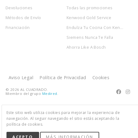
Devoluciones
Todas las promociones
Métodos de Envío
Kenwood Gold Service
Financiación
Endulza Tu Cocina Con Ken...
Siemens Nunca Te Falla
Ahorra Like A Bosch
Aviso Legal
Política de Privacidad
Cookies
© 2026 AL CUADRADO.


Miembro del grupo
Medired
.
Este sitio web utiliza cookies para mejorar la experiencia de
navegación. Al seguir navegando el sitio estás aceptando la
política de cookies.
ACEPTO
MÁS INFORMACIÓN