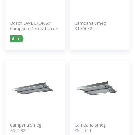
Bosch DWB67DN60 -
Campana Smeg
Campana Decorativa de
KTE60E2
Pared de 60 Cm Serie 6
A++
con Motor EcoSilence
Clase A++
Campana Smeg
Campana Smeg
KSET92E
KSET62E